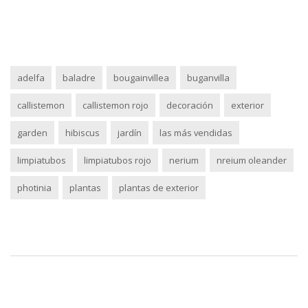
adelfa
baladre
bougainvillea
buganvilla
callistemon
callistemon rojo
decoración
exterior
garden
hibiscus
jardín
las más vendidas
limpiatubos
limpiatubos rojo
nerium
nreium oleander
photinia
plantas
plantas de exterior