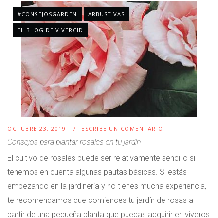
#CONSEJOSGARDEN
ARBUSTIVAS
EL BLOG DE VIVERCID
OCTUBRE 23, 2019
ESCRIBE UN COMENTARIO
Consejos para plantar rosales en tu jardín
El cultivo de rosales puede ser relativamente sencillo si
tenemos en cuenta algunas pautas básicas. Si estás
empezando en la jardinería y no tienes mucha experiencia,
te recomendamos que comiences tu jardín de rosas a
partir de una pequeña planta que puedas adquirir en viveros