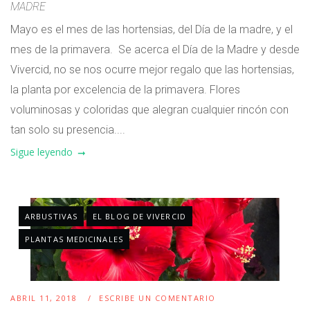
MADRE
Mayo es el mes de las hortensias, del Día de la madre, y el
mes de la primavera. Se acerca el Día de la Madre y desde
Vivercid, no se nos ocurre mejor regalo que las hortensias,
la planta por excelencia de la primavera. Flores
voluminosas y coloridas que alegran cualquier rincón con
tan solo su presencia....
Sigue leyendo
ARBUSTIVAS
EL BLOG DE VIVERCID
PLANTAS MEDICINALES
ABRIL 11, 2018
ESCRIBE UN COMENTARIO