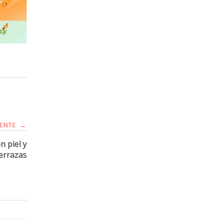
IENTE
→
n piel y
terrazas