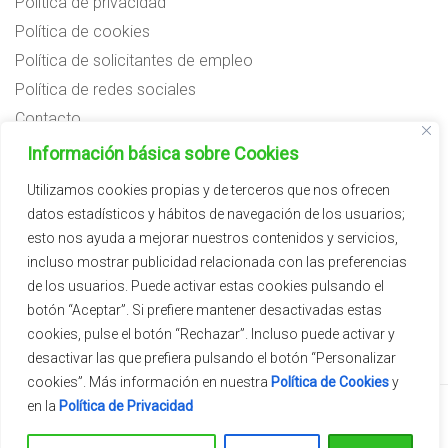
Política de privacidad
Política de cookies
Política de solicitantes de empleo
Política de redes sociales
Contacto
Preguntas frecuentes
Información básica sobre Cookies
Aviso legal
Utilizamos cookies propias y de terceros que nos ofrecen
datos estadísticos y hábitos de navegación de los usuarios;
Subvenciones
esto nos ayuda a mejorar nuestros contenidos y servicios,
incluso mostrar publicidad relacionada con las preferencias
de los usuarios. Puede activar estas cookies pulsando el
botón “Aceptar”. Si prefiere mantener desactivadas estas
cookies, pulse el botón “Rechazar”. Incluso puede activar y
desactivar las que prefiera pulsando el botón “Personalizar
cookies”. Más información en nuestra
Política de Cookies
y
en la
Política de Privacidad
2026 © Vivercid.
Tema de
SiteOrigin