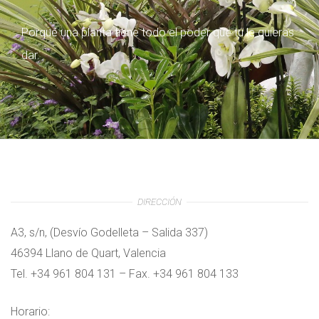
Porque una planta tiene todo el poder que tú le quieras
dar.
DIRECCIÓN
A3, s/n, (Desvío Godelleta – Salida 337)
46394 Llano de Quart, Valencia
Tel. +34 961 804 131 – Fax. +34 961 804 133
Horario: