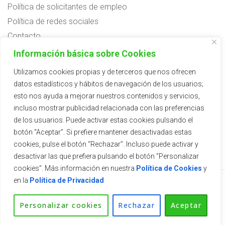
Política de solicitantes de empleo
Política de redes sociales
Contacto
Preguntas frecuentes
Información básica sobre Cookies
Aviso legal
Utilizamos cookies propias y de terceros que nos ofrecen
datos estadísticos y hábitos de navegación de los usuarios;
Subvenciones
esto nos ayuda a mejorar nuestros contenidos y servicios,
incluso mostrar publicidad relacionada con las preferencias
de los usuarios. Puede activar estas cookies pulsando el
botón “Aceptar”. Si prefiere mantener desactivadas estas
cookies, pulse el botón “Rechazar”. Incluso puede activar y
desactivar las que prefiera pulsando el botón “Personalizar
cookies”. Más información en nuestra
Política de Cookies
y
en la
Política de Privacidad
2026 © Vivercid.
Tema de
SiteOrigin
Personalizar cookies
Rechazar
Aceptar