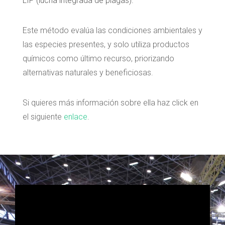
LIP (lucha integrada de plagas).
Este método evalúa las condiciones ambientales y
las especies presentes, y solo utiliza productos
químicos como último recurso, priorizando
alternativas naturales y beneficiosas.
Si quieres más información sobre ella haz click en
el siguiente
enlace
.