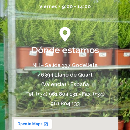
Viernes - 9:00 - 14:00
Dónde estamos
NIII – Salida 337 Godelleta
46394 Llano de Quart
(Valencia) - España
Tel: (+34) 961 804 131 - Fax: (+34)
961 804 133