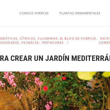
CONOCE VIVERCID
PLANTAS ORNAMENTALES
OMÁTICAS
,
CÍTRICOS
,
CULINARIAS
,
EL BLOG DE VIVERCID
,
ESCR
NOVEDADES
,
PALMÁCEA
,
TREPADORAS
COME
ARA CREAR UN JARDÍN MEDITERR