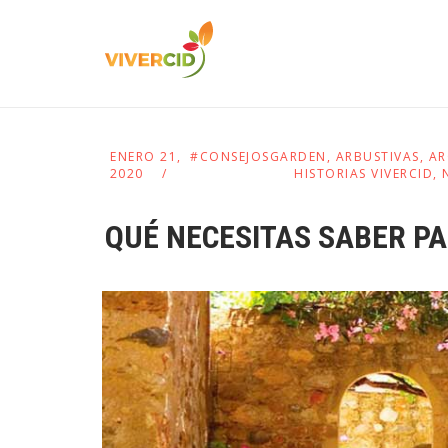
ENERO 21,
#CONSEJOSGARDEN
,
ARBUSTIVAS
,
AR
2020
HISTORIAS VIVERCID
,
QUÉ NECESITAS SABER P