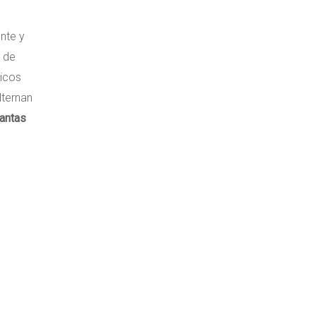
nte y
e de
ticos
lternan
lantas