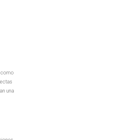
, como
fectas
tan una
ciones