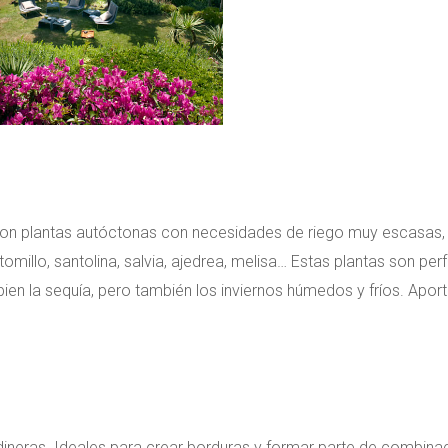
a con plantas autóctonas con necesidades de riego muy escasas
omillo, santolina, salvia, ajedrea, melisa… Estas plantas son per
bien la sequía, pero también los inviernos húmedos y fríos. Apor
dineras. Ideales para crear borduras y formar parte de combina