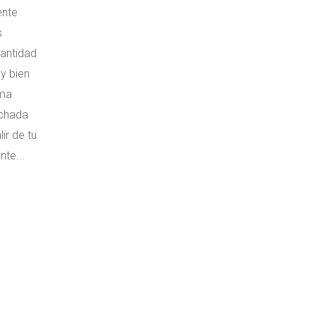
ente
s
cantidad
y bien
rma
echada
ir de tu
te...