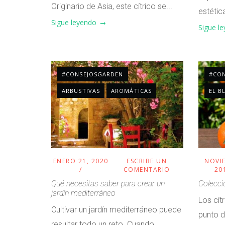
Originario de Asia, este cítrico se...
estética
Sigue leyendo
Sigue l
#CONSEJOSGARDEN
#CO
ARBUSTIVAS
AROMÁTICAS
EL B
ENERO 21, 2020
ESCRIBE UN
NOVIE
COMENTARIO
20
Qué necesitas saber para crear un
Colecci
jardín mediterráneo
Los cít
Cultivar un jardín mediterráneo puede
punto de
resultar todo un reto. Cuando