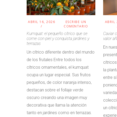
ABRIL 16, 2026
ESCRIBE UN
ABRIL 
COMENTARIO
Kumquat: el pequeño cítrico que se
Caviar c
come con piel y conquista jardines y
valor añ
terrazas
En nues
Un cítrico diferente dentro del mundo
present
de los frutales Entre todos los
cítric
cítricos ornamentales, el kumquat
la plan
ocupa un lugar especial. Sus frutos
entre s
pequeños, de color naranja intenso,
poniend
destacan sobre el follaje verde
varieda
oscuro creando una imagen muy
colecci
decorativa que llama la atención
un cítri
tanto en jardines como en terrazas.
experie