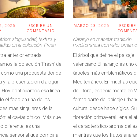
2, 2026
ESCRIBE UN
MARZO 23, 2026
ESCRIBE
COMENTARIO
COMENT
ítrico: singularidad, textura y
Naranjo en maceta: tradición
adido en la colección ‘Fresh’
mediterránea con valor orname
tra anterior entrada
El árbol que define el paisaje
amos la colección ‘Fresh’ de
valenciano El naranjo es uno 
os como una propuesta donde
árboles más emblemáticos d
ta y la presentación dialogan
Mediterráneo. En muchas ciu
í. Hoy continuamos esa línea
del litoral, especialmente en V
o el foco en una de las
forma parte del paisaje urban
des más singulares de la
cultural desde hace siglos. Su
ón: el caviar cítrico. Más que
floración primaveral llena el a
co diferente, es una
el característico aroma del a
ncia sensorial que combina
mientras que los frutos anara