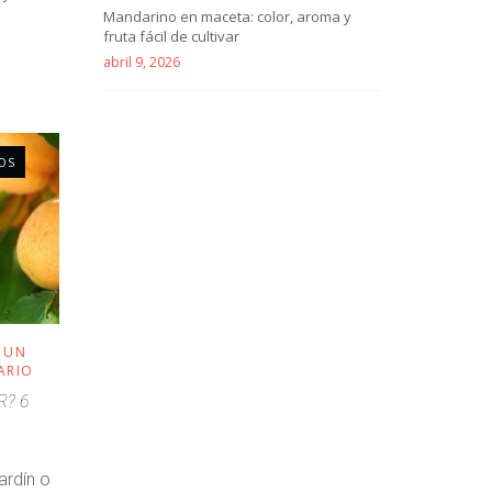
Mandarino en maceta: color, aroma y
fruta fácil de cultivar
abril 9, 2026
OS
E UN
ARIO
R? 6
jardín o