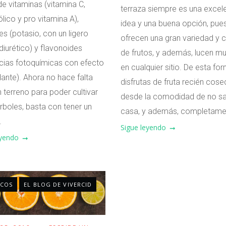
de vitaminas (vitamina C,
terraza siempre es una excel
ólico y pro vitamina A),
idea y una buena opción, pue
es (potasio, con un ligero
ofrecen una gran variedad y 
diurético) y flavonoides
de frutos, y además, lucen mu
cias fotoquímicas con efecto
en cualquier sitio. De esta fo
dante). Ahora no hace falta
disfrutas de fruta recién cos
n terreno para poder cultivar
desde la comodidad de no sal
rboles, basta con tener un
casa, y además, completamen
.
Sigue leyendo
eyendo
ICOS
EL BLOG DE VIVERCID