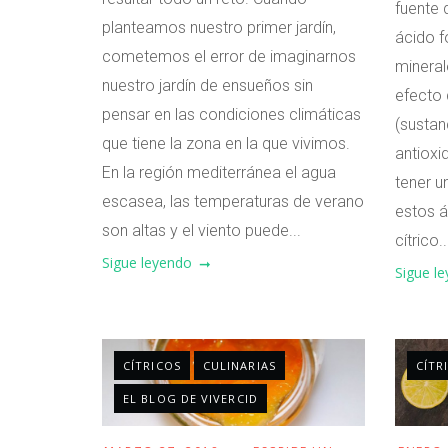
fuente 
planteamos nuestro primer jardín,
ácido f
cometemos el error de imaginarnos
mineral
nuestro jardín de ensueños sin
efecto 
pensar en las condiciones climáticas
(sustan
que tiene la zona en la que vivimos.
antioxi
En la región mediterránea el agua
tener u
escasea, las temperaturas de verano
estos á
son altas y el viento puede...
cítrico..
Sigue leyendo
Sigue l
CÍTRICOS
CULINARIAS
CÍTR
EL BLOG DE VIVERCID