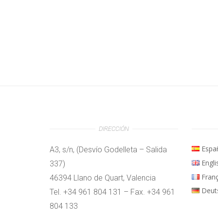
DIRECCIÓN
Espa
A3, s/n, (Desvío Godelleta – Salida
Engli
337)
Fran
46394 Llano de Quart, Valencia
Deut
Tel. +34 961 804 131 – Fax. +34 961
804 133