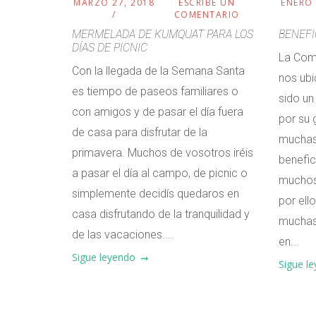
MARZO 27, 2018
ESCRIBE UN
ENERO 
COMENTARIO
MERMELADA DE KUMQUAT PARA LOS
BENEFI
DÍAS DE PICNIC
La Com
Con la llegada de la Semana Santa
nos ub
es tiempo de paseos familiares o
sido un
con amigos y de pasar el día fuera
por su g
de casa para disfrutar de la
muchas 
primavera. Muchos de vosotros iréis
benefic
a pasar el día al campo, de picnic o
muchos
simplemente decidís quedaros en
por ello
casa disfrutando de la tranquilidad y
muchas 
de las vacaciones....
en...
Sigue leyendo
Sigue l