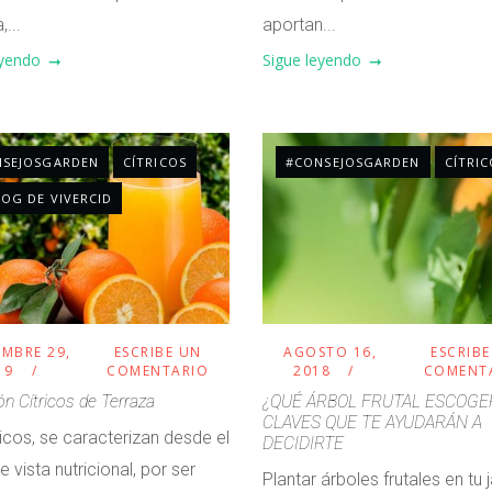
,...
aportan...
eyendo
Sigue leyendo
NSEJOSGARDEN
CÍTRICOS
#CONSEJOSGARDEN
CÍTRIC
LOG DE VIVERCID
MBRE 29,
ESCRIBE UN
AGOSTO 16,
ESCRIB
19
COMENTARIO
2018
COMENT
ón Cítricos de Terraza
¿QUÉ ÁRBOL FRUTAL ESCOGE
CLAVES QUE TE AYUDARÁN A
ricos, se caracterizan desde el
DECIDIRTE
 vista nutricional, por ser
Plantar árboles frutales en tu 