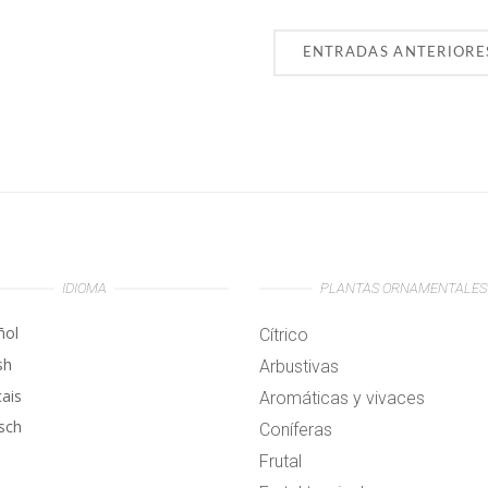
ENTRADAS ANTERIORE
IDIOMA
PLANTAS ORNAMENTALES
ñol
Cítrico
sh
Arbustivas
çais
Aromáticas y vivaces
sch
Coníferas
Frutal