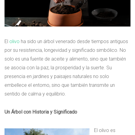
El
olivo
ha sido un árbol venerado desde tiempos antiguos
por su resistencia, longevidad y significado simbólico. No
solo es una fuente de aceite y alimento, sino que también
se asocia con la paz, la prosperidad y la suerte. Su
presencia en jardines y paisajes naturales no solo
embellece el entorno, sino que también transmite un
sentido de calma y equilibrio.
Un Árbol con Historia y Significado
El olivo es