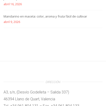
abril 16, 2026
Mandarino en maceta: color, aroma y fruta fácil de cultivar
abril 9, 2026
DIRECCIÓN
A3, s/n, (Desvío Godelleta – Salida 337)
46394 Llano de Quart, Valencia
Tel. +34 961 804 131 – Fax. +34 961 804 133