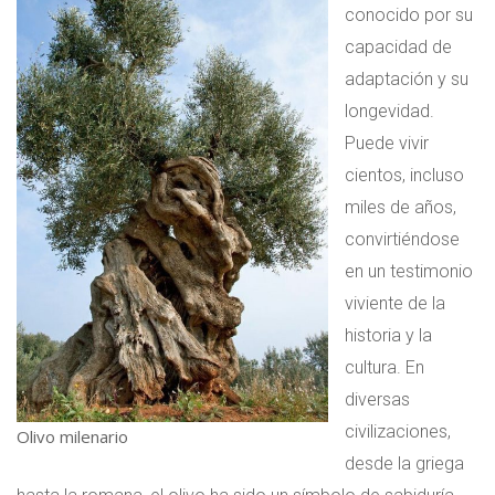
conocido por su
capacidad de
adaptación y su
longevidad.
Puede vivir
cientos, incluso
miles de años,
convirtiéndose
en un testimonio
viviente de la
historia y la
cultura. En
diversas
civilizaciones,
Olivo milenario
desde la griega