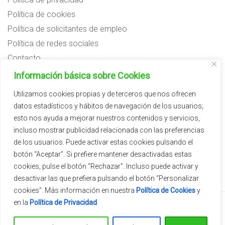
Política de cookies
Política de solicitantes de empleo
Política de redes sociales
Contacto
Preguntas frecuentes
Información básica sobre Cookies
Aviso legal
Utilizamos cookies propias y de terceros que nos ofrecen
datos estadísticos y hábitos de navegación de los usuarios;
Subvenciones
esto nos ayuda a mejorar nuestros contenidos y servicios,
incluso mostrar publicidad relacionada con las preferencias
de los usuarios. Puede activar estas cookies pulsando el
botón “Aceptar”. Si prefiere mantener desactivadas estas
cookies, pulse el botón “Rechazar”. Incluso puede activar y
desactivar las que prefiera pulsando el botón “Personalizar
cookies”. Más información en nuestra
Política de Cookies
y
en la
Política de Privacidad
2026 © Vivercid.
Tema de
SiteOrigin