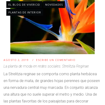
EL BLOG DE VIVERCID
NOVEDADES
PLANTAS DE INTERIOR
AGOSTO 2, 2019
ESCRIBE UN COMENTARIO
La planta de moda en redes sociales. Strelitzia Reginae
La Strelitzia reginae se comporta como planta herbácea
en forma de mata, de grandes hojas perennes que poseen
una nervadura central muy marcada. En conjunto alcanza
una altura que no suele superar el metro y medio. Una de
las plantas favoritas de los paisajistas para decorar