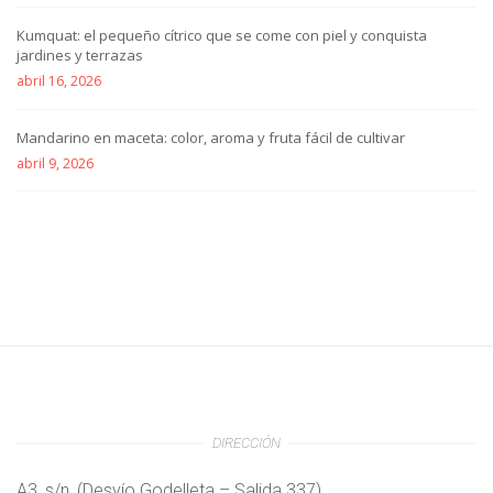
Kumquat: el pequeño cítrico que se come con piel y conquista
jardines y terrazas
abril 16, 2026
Mandarino en maceta: color, aroma y fruta fácil de cultivar
abril 9, 2026
DIRECCIÓN
A3, s/n, (Desvío Godelleta – Salida 337)