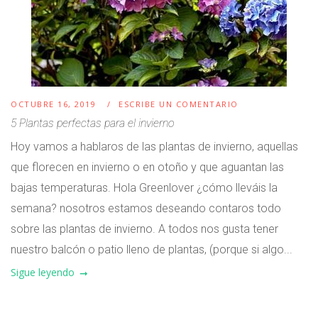
OCTUBRE 16, 2019
ESCRIBE UN COMENTARIO
5 Plantas perfectas para el invierno
Hoy vamos a hablaros de las plantas de invierno, aquellas
que florecen en invierno o en otoño y que aguantan las
bajas temperaturas. Hola Greenlover ¿cómo lleváis la
semana? nosotros estamos deseando contaros todo
sobre las plantas de invierno. A todos nos gusta tener
nuestro balcón o patio lleno de plantas, (porque si algo...
Sigue leyendo