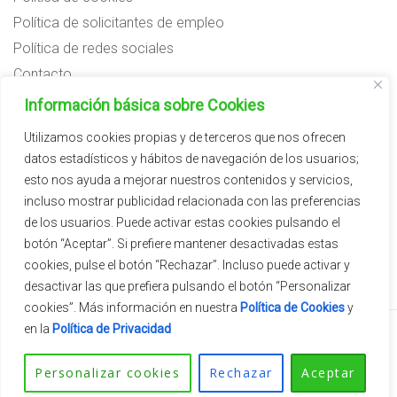
Política de solicitantes de empleo
Política de redes sociales
Contacto
Preguntas frecuentes
Información básica sobre Cookies
Aviso legal
Utilizamos cookies propias y de terceros que nos ofrecen
datos estadísticos y hábitos de navegación de los usuarios;
Subvenciones
esto nos ayuda a mejorar nuestros contenidos y servicios,
incluso mostrar publicidad relacionada con las preferencias
de los usuarios. Puede activar estas cookies pulsando el
botón “Aceptar”. Si prefiere mantener desactivadas estas
cookies, pulse el botón “Rechazar”. Incluso puede activar y
desactivar las que prefiera pulsando el botón “Personalizar
cookies”. Más información en nuestra
Política de Cookies
y
en la
Política de Privacidad
2026 © Vivercid.
Tema de
SiteOrigin
Personalizar cookies
Rechazar
Aceptar