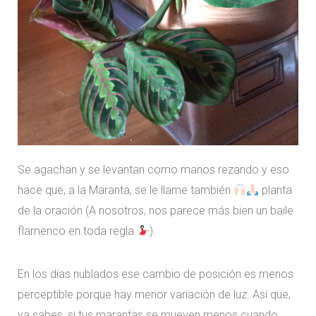
Se agachan y se levantan como manos rezando y eso
hace que, a la Maranta, se le llame también
planta
de la oración (A nosotros, nos parece más bien un baile
flamenco en toda regla
).
En los días nublados ese cambio de posición es menos
perceptible porque hay menor variación de luz. Así que,
ya sabes, si tus marantas se mueven menos cuando