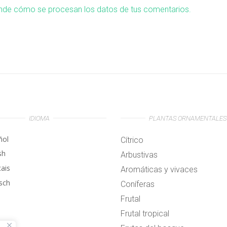
nde cómo se procesan los datos de tus comentarios.
IDIOMA
PLANTAS ORNAMENTALES
ñol
Cítrico
sh
Arbustivas
çais
Aromáticas y vivaces
sch
Coníferas
Frutal
Frutal tropical