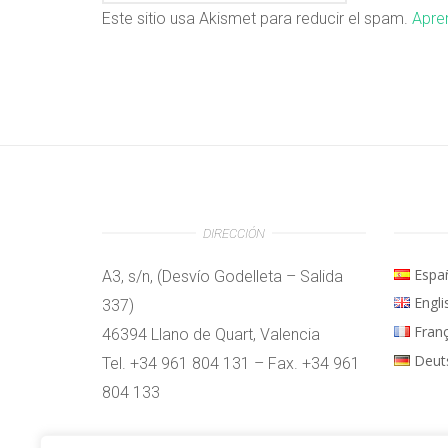
Este sitio usa Akismet para reducir el spam.
Apre
DIRECCIÓN
Espa
A3, s/n, (Desvío Godelleta – Salida
Engli
337)
Fran
46394 Llano de Quart, Valencia
Deut
Tel. +34 961 804 131 – Fax. +34 961
804 133
Horario: