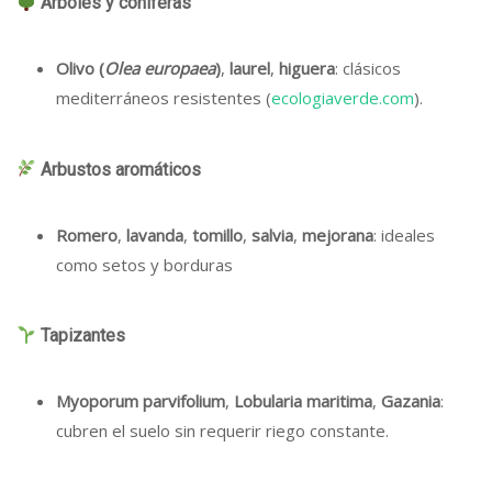
Árboles y coníferas
Olivo (
Olea europaea
)
,
laurel
,
higuera
: clásicos
mediterráneos resistentes (
ecologiaverde.com
).
Arbustos aromáticos
Romero
,
lavanda
,
tomillo
,
salvia
,
mejorana
: ideales
como setos y borduras
Tapizantes
Myoporum parvifolium
,
Lobularia maritima
,
Gazania
:
cubren el suelo sin requerir riego constante.