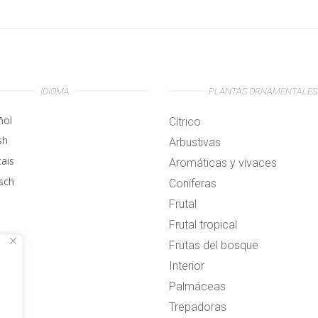
IDIOMA
PLANTAS ORNAMENTALES
ñol
Cítrico
sh
Arbustivas
çais
Aromáticas y vivaces
sch
Coníferas
Frutal
Frutal tropical
Frutas del bosque
Interior
Palmáceas
Trepadoras