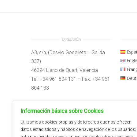
DIRECCIÓN
Espa
A3, s/n, (Desvío Godelleta – Salida
Engli
337)
Fran
46394 Llano de Quart, Valencia
Deut
Tel. +34 961 804 131 – Fax. +34 961
804 133
Horario:
Información básica sobre Cookies
09:00h – 14:00h
15:00h – 18:00h
Utilizamos cookies propias y de terceros que nos ofrecen
datos estadísticos y hábitos de navegación de los usuarios;
esto nos ayuda a mejorar nuestros contenidos y servicios,