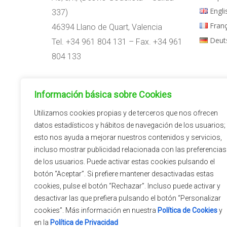
Engli
337)
Fran
46394 Llano de Quart, Valencia
Deut
Tel. +34 961 804 131 – Fax. +34 961
804 133
Horario:
Información básica sobre Cookies
09:00h – 14:00h
15:00h – 18:00h
Utilizamos cookies propias y de terceros que nos ofrecen
datos estadísticos y hábitos de navegación de los usuarios;
esto nos ayuda a mejorar nuestros contenidos y servicios,
incluso mostrar publicidad relacionada con las preferencias
de los usuarios. Puede activar estas cookies pulsando el
botón “Aceptar”. Si prefiere mantener desactivadas estas
cookies, pulse el botón “Rechazar”. Incluso puede activar y
desactivar las que prefiera pulsando el botón “Personalizar
cookies”. Más información en nuestra
Política de Cookies
y
en la
Política de Privacidad