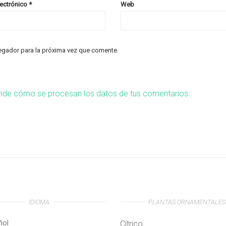
lectrónico
*
Web
egador para la próxima vez que comente.
nde cómo se procesan los datos de tus comentarios.
IDIOMA
PLANTAS ORNAMENTALES
ñol
Cítrico