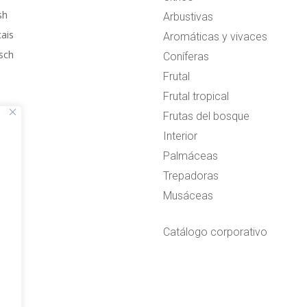
sh
Arbustivas
çais
Aromáticas y vivaces
sch
Coníferas
Frutal
Frutal tropical
Frutas del bosque
Interior
Palmáceas
Trepadoras
Musáceas
Catálogo corporativo