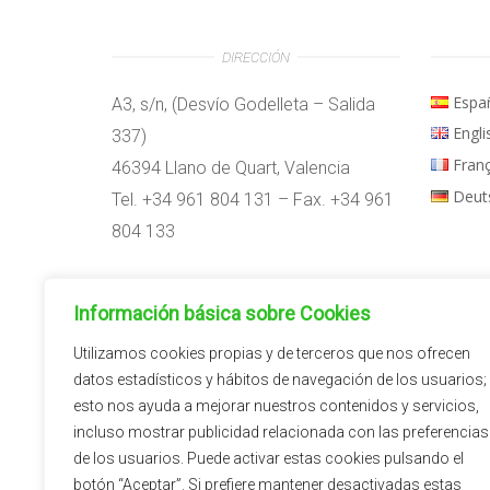
DIRECCIÓN
Espa
A3, s/n, (Desvío Godelleta – Salida
Engli
337)
Fran
46394 Llano de Quart, Valencia
Deut
Tel. +34 961 804 131 – Fax. +34 961
804 133
Horario:
Información básica sobre Cookies
09:00h – 14:00h
15:00h – 18:00h
Utilizamos cookies propias y de terceros que nos ofrecen
datos estadísticos y hábitos de navegación de los usuarios;
esto nos ayuda a mejorar nuestros contenidos y servicios,
incluso mostrar publicidad relacionada con las preferencias
de los usuarios. Puede activar estas cookies pulsando el
botón “Aceptar”. Si prefiere mantener desactivadas estas