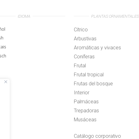
IDIOMA
PLANTAS ORNAMENTALES
ñol
Cítrico
sh
Arbustivas
çais
Aromáticas y vivaces
sch
Coníferas
Frutal
Frutal tropical
Frutas del bosque
Interior
Palmáceas
Trepadoras
Musáceas
Catálogo corporativo