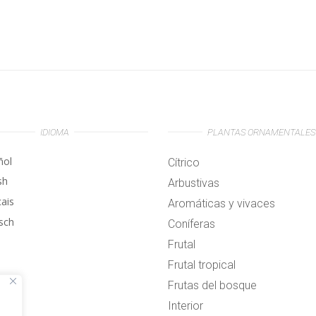
IDIOMA
PLANTAS ORNAMENTALES
ñol
Cítrico
sh
Arbustivas
çais
Aromáticas y vivaces
sch
Coníferas
Frutal
Frutal tropical
Frutas del bosque
Interior