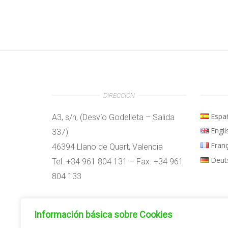
DIRECCIÓN
Espa
A3, s/n, (Desvío Godelleta – Salida
Engli
337)
Fran
46394 Llano de Quart, Valencia
Deut
Tel. +34 961 804 131 – Fax. +34 961
804 133
Horario:
Información básica sobre Cookies
09:00h – 14:00h