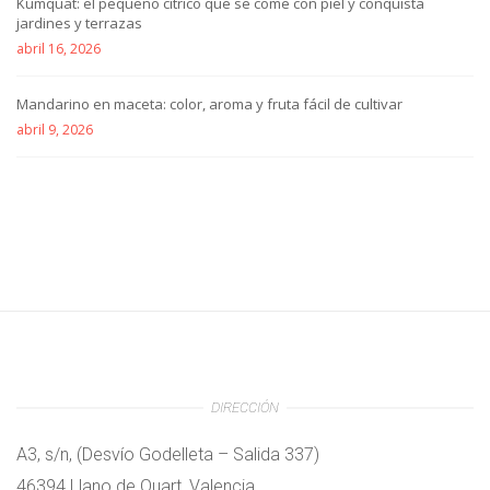
Kumquat: el pequeño cítrico que se come con piel y conquista
jardines y terrazas
abril 16, 2026
Mandarino en maceta: color, aroma y fruta fácil de cultivar
abril 9, 2026
DIRECCIÓN
A3, s/n, (Desvío Godelleta – Salida 337)
46394 Llano de Quart, Valencia