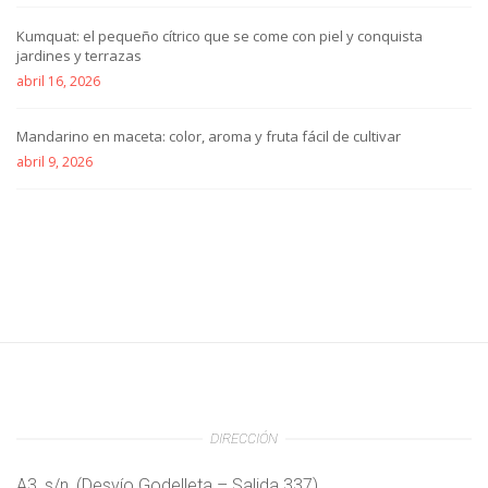
Kumquat: el pequeño cítrico que se come con piel y conquista
jardines y terrazas
abril 16, 2026
Mandarino en maceta: color, aroma y fruta fácil de cultivar
abril 9, 2026
DIRECCIÓN
A3, s/n, (Desvío Godelleta – Salida 337)