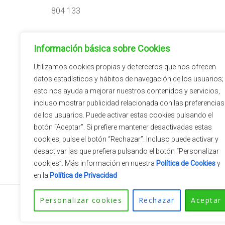
804 133
Horario:
Información básica sobre Cookies
09:00h – 14:00h
15:00h – 18:00h
Utilizamos cookies propias y de terceros que nos ofrecen
datos estadísticos y hábitos de navegación de los usuarios;
esto nos ayuda a mejorar nuestros contenidos y servicios,
incluso mostrar publicidad relacionada con las preferencias
de los usuarios. Puede activar estas cookies pulsando el
botón “Aceptar”. Si prefiere mantener desactivadas estas
cookies, pulse el botón “Rechazar”. Incluso puede activar y
desactivar las que prefiera pulsando el botón “Personalizar
cookies”. Más información en nuestra
Política de Cookies
y
en la
Política de Privacidad
Personalizar cookies
Rechazar
Aceptar