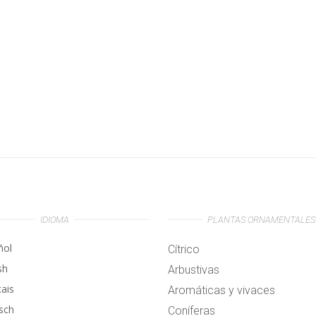
IDIOMA
PLANTAS ORNAMENTALES
ñol
Cítrico
sh
Arbustivas
çais
Aromáticas y vivaces
sch
Coníferas