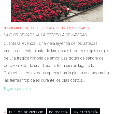
NOVIEMBRE 10, 2016
ESCRIBE UN COMENTARIO
LA FLOR DE PASCUA, LA ESTRELLA DE NAVIDAD
Cuenta la leyenda… Una vieja leyenda de los aztecas
cuenta que esta planta de luminosas brácteas rojas surgió
de una trágica historia de amor. Las gotas de sangre del
corazón roto de una diosa azteca dieron lugar a la
Poinsettia. Los aztecas apreciaban la planta que adornaba
las tierras tropicales durante los días cortos...
Sigue leyendo
OCTUBRE 30, 2015
ESCRIBE UN COMENTARIO
EL BLOG DE VIVERCID
POINSETTIA
SIN CATEGORÍA