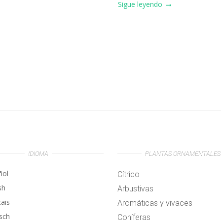
Sigue leyendo
IDIOMA
PLANTAS ORNAMENTALES
ñol
Cítrico
sh
Arbustivas
çais
Aromáticas y vivaces
sch
Coníferas