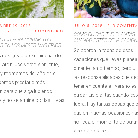
MBRE 19, 2018
1
JULIO 6, 2018
3 COMENTA
COMENTARIO
COMO CUIDAR TUS PLANTAS
EJOS PARA CUIDAR TUS
CUANDO ESTÉS DE VACACION
S EN LOS MESES MÁS FRÍOS
Se acerca la fecha de esas
 nos gusta presumir cuando
vacaciones que llevas plane
jardín luce verde y brillante,
durante tanto tiempo, pero u
ay momentos del año en el
las responsabilidades que de
bemos prestarle más
tener en cuenta en verano e
n para que siga luciendo
cuidar tus plantas cuando est
e y no se arruine por las lluvias
fuera. Hay tantas cosas que p
...
que en muchas ocasiones ha
no llega el momento de partir
acordamos de...