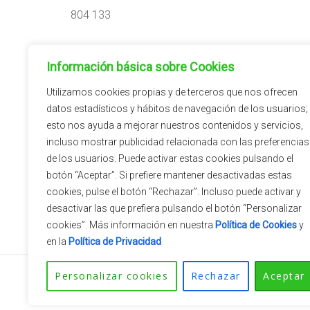
804 133
Horario:
Información básica sobre Cookies
09:00h – 14:00h
15:00h – 18:00h
Utilizamos cookies propias y de terceros que nos ofrecen
datos estadísticos y hábitos de navegación de los usuarios;
esto nos ayuda a mejorar nuestros contenidos y servicios,
incluso mostrar publicidad relacionada con las preferencias
de los usuarios. Puede activar estas cookies pulsando el
botón “Aceptar”. Si prefiere mantener desactivadas estas
cookies, pulse el botón “Rechazar”. Incluso puede activar y
desactivar las que prefiera pulsando el botón “Personalizar
cookies”. Más información en nuestra
Política de Cookies
y
en la
Política de Privacidad
Personalizar cookies
Rechazar
Aceptar