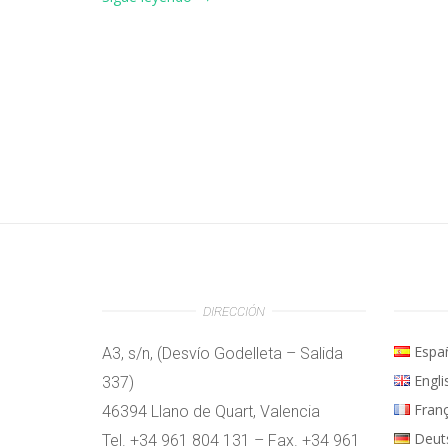
DIRECCIÓN
Espa
A3, s/n, (Desvío Godelleta – Salida
Engli
337)
Fran
46394 Llano de Quart, Valencia
Deut
Tel. +34 961 804 131 – Fax. +34 961