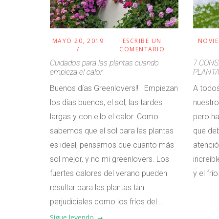
MAYO 20, 2019
ESCRIBE UN
NOVIE
COMENTARIO
Cuidados para las plantas cuando
7 CONS
empieza el calor
PLANTA
Buenos días Greenlovers!! Empiezan
A todos
los días buenos, el sol, las tardes
nuestro 
largas y con ello el calor. Como
pero h
sabemos que el sol para las plantas
que de
es ideal, pensamos que cuanto más
atenció
sol mejor, y no mi greenlovers. Los
increíbl
fuertes calores del verano pueden
y el frío.
resultar para las plantas tan
perjudiciales como los fríos del...
Sigue leyendo