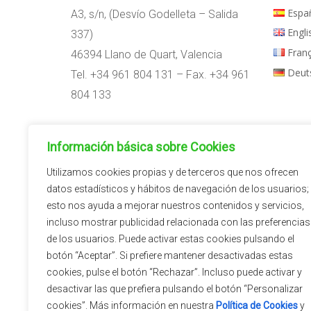
Espa
A3, s/n, (Desvío Godelleta – Salida
Engli
337)
Fran
46394 Llano de Quart, Valencia
Deut
Tel. +34 961 804 131 – Fax. +34 961
804 133
Horario:
Información básica sobre Cookies
09:00h – 14:00h
15:00h – 18:00h
Utilizamos cookies propias y de terceros que nos ofrecen
datos estadísticos y hábitos de navegación de los usuarios;
esto nos ayuda a mejorar nuestros contenidos y servicios,
incluso mostrar publicidad relacionada con las preferencias
de los usuarios. Puede activar estas cookies pulsando el
botón “Aceptar”. Si prefiere mantener desactivadas estas
cookies, pulse el botón “Rechazar”. Incluso puede activar y
desactivar las que prefiera pulsando el botón “Personalizar
cookies”. Más información en nuestra
Política de Cookies
y