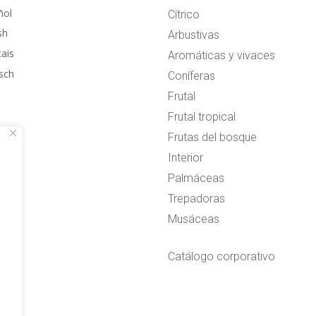
ñol
Cítrico
sh
Arbustivas
çais
Aromáticas y vivaces
sch
Coníferas
Frutal
Frutal tropical
Frutas del bosque
Interior
Palmáceas
Trepadoras
Musáceas
Catálogo corporativo