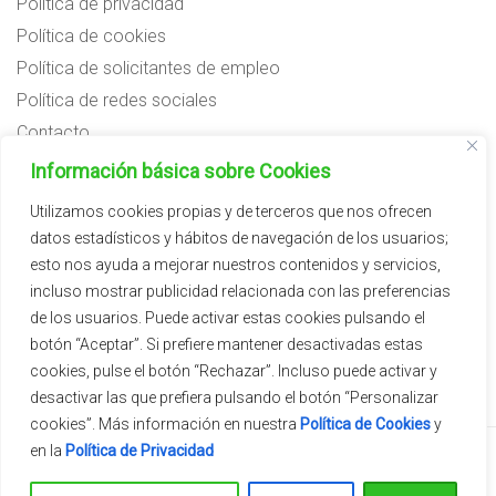
Política de privacidad
Política de cookies
Política de solicitantes de empleo
Política de redes sociales
Contacto
Preguntas frecuentes
Información básica sobre Cookies
Aviso legal
Utilizamos cookies propias y de terceros que nos ofrecen
datos estadísticos y hábitos de navegación de los usuarios;
Subvenciones
esto nos ayuda a mejorar nuestros contenidos y servicios,
incluso mostrar publicidad relacionada con las preferencias
de los usuarios. Puede activar estas cookies pulsando el
botón “Aceptar”. Si prefiere mantener desactivadas estas
cookies, pulse el botón “Rechazar”. Incluso puede activar y
desactivar las que prefiera pulsando el botón “Personalizar
cookies”. Más información en nuestra
Política de Cookies
y
en la
Política de Privacidad
2026 © Vivercid.
Tema de
SiteOrigin