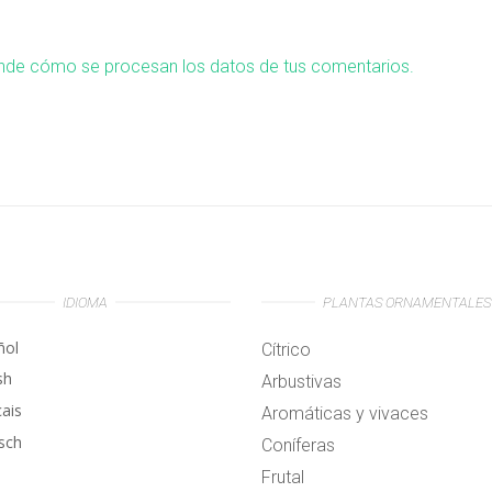
nde cómo se procesan los datos de tus comentarios.
IDIOMA
PLANTAS ORNAMENTALES
ñol
Cítrico
sh
Arbustivas
çais
Aromáticas y vivaces
sch
Coníferas
Frutal