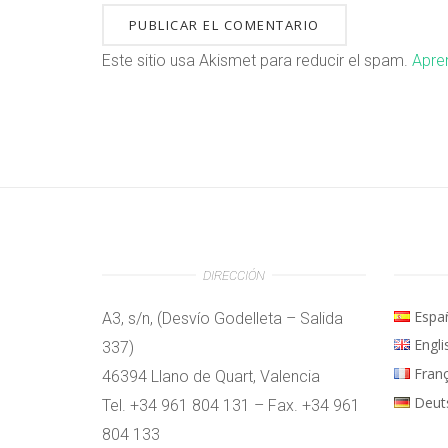
Este sitio usa Akismet para reducir el spam.
Apre
DIRECCIÓN
Espa
A3, s/n, (Desvío Godelleta – Salida
Engli
337)
Fran
46394 Llano de Quart, Valencia
Deut
Tel. +34 961 804 131 – Fax. +34 961
804 133