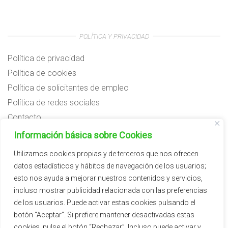
POLÍTICA Y PRIVACIDAD
Política de privacidad
Política de cookies
Política de solicitantes de empleo
Política de redes sociales
Contacto
Preguntas frecuentes
Información básica sobre Cookies
Aviso legal
Utilizamos cookies propias y de terceros que nos ofrecen
datos estadísticos y hábitos de navegación de los usuarios;
Subvenciones
esto nos ayuda a mejorar nuestros contenidos y servicios,
incluso mostrar publicidad relacionada con las preferencias
de los usuarios. Puede activar estas cookies pulsando el
botón “Aceptar”. Si prefiere mantener desactivadas estas
cookies, pulse el botón “Rechazar”. Incluso puede activar y