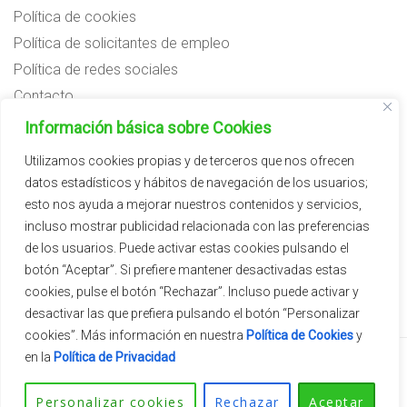
Política de cookies
Política de solicitantes de empleo
Política de redes sociales
Contacto
Preguntas frecuentes
Información básica sobre Cookies
Aviso legal
Utilizamos cookies propias y de terceros que nos ofrecen
datos estadísticos y hábitos de navegación de los usuarios;
Subvenciones
esto nos ayuda a mejorar nuestros contenidos y servicios,
incluso mostrar publicidad relacionada con las preferencias
de los usuarios. Puede activar estas cookies pulsando el
botón “Aceptar”. Si prefiere mantener desactivadas estas
cookies, pulse el botón “Rechazar”. Incluso puede activar y
desactivar las que prefiera pulsando el botón “Personalizar
cookies”. Más información en nuestra
Política de Cookies
y
en la
Política de Privacidad
2026 © Vivercid.
Tema de
SiteOrigin
Personalizar cookies
Rechazar
Aceptar