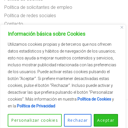
Política de solicitantes de empleo
Política de redes sociales
Contacto
Preguntas frecuentes
Información básica sobre Cookies
Aviso legal
Utilizamos cookies propias y de terceros que nos ofrecen
datos estadísticos y hábitos de navegación de los usuarios;
Subvenciones
esto nos ayuda a mejorar nuestros contenidos y servicios,
incluso mostrar publicidad relacionada con las preferencias
de los usuarios. Puede activar estas cookies pulsando el
botón “Aceptar”. Si prefiere mantener desactivadas estas
cookies, pulse el botón “Rechazar”. Incluso puede activar y
desactivar las que prefiera pulsando el botón “Personalizar
cookies”. Más información en nuestra
Política de Cookies
y
en la
Política de Privacidad
2026 © Vivercid.
Tema de
SiteOrigin
Personalizar cookies
Rechazar
Aceptar