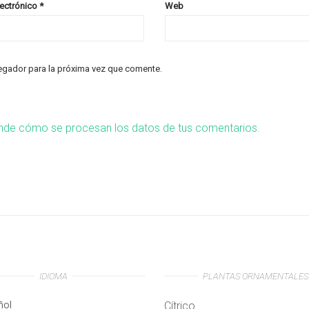
lectrónico
*
Web
egador para la próxima vez que comente.
nde cómo se procesan los datos de tus comentarios.
IDIOMA
PLANTAS ORNAMENTALES
ñol
Cítrico