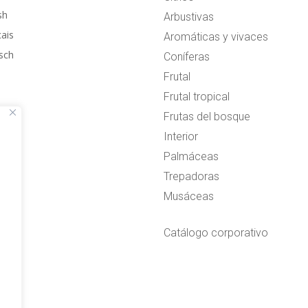
sh
Arbustivas
çais
Aromáticas y vivaces
sch
Coníferas
Frutal
Frutal tropical
Frutas del bosque
Interior
Palmáceas
Trepadoras
Musáceas
Catálogo corporativo