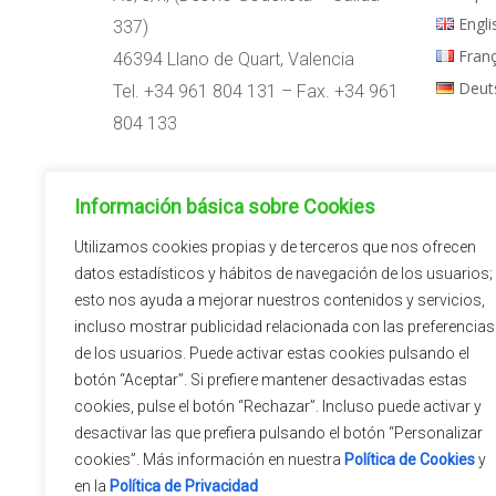
Engli
337)
Fran
46394 Llano de Quart, Valencia
Deut
Tel. +34 961 804 131 – Fax. +34 961
804 133
Horario:
Información básica sobre Cookies
09:00h – 14:00h
15:00h – 18:00h
Utilizamos cookies propias y de terceros que nos ofrecen
datos estadísticos y hábitos de navegación de los usuarios;
esto nos ayuda a mejorar nuestros contenidos y servicios,
incluso mostrar publicidad relacionada con las preferencias
de los usuarios. Puede activar estas cookies pulsando el
botón “Aceptar”. Si prefiere mantener desactivadas estas
cookies, pulse el botón “Rechazar”. Incluso puede activar y
desactivar las que prefiera pulsando el botón “Personalizar
cookies”. Más información en nuestra
Política de Cookies
y
en la
Política de Privacidad