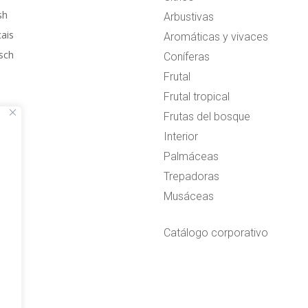
sh
Arbustivas
çais
Aromáticas y vivaces
sch
Coníferas
Frutal
Frutal tropical
Frutas del bosque
Interior
Palmáceas
Trepadoras
Musáceas
Catálogo corporativo