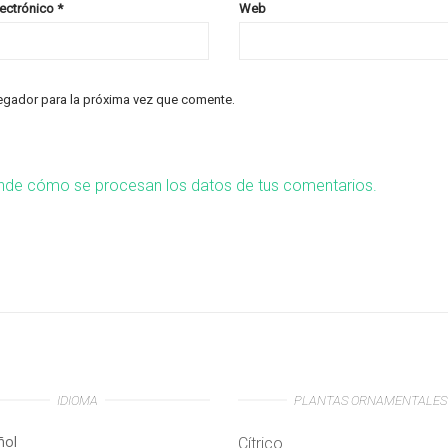
lectrónico
*
Web
egador para la próxima vez que comente.
nde cómo se procesan los datos de tus comentarios.
IDIOMA
PLANTAS ORNAMENTALES
ñol
Cítrico