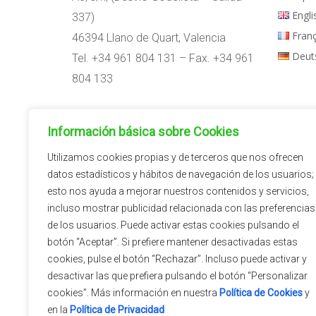
Engli
337)
Fran
46394 Llano de Quart, Valencia
Deut
Tel. +34 961 804 131 – Fax. +34 961
804 133
Horario:
Información básica sobre Cookies
09:00h – 14:00h
15:00h – 18:00h
Utilizamos cookies propias y de terceros que nos ofrecen
datos estadísticos y hábitos de navegación de los usuarios;
esto nos ayuda a mejorar nuestros contenidos y servicios,
incluso mostrar publicidad relacionada con las preferencias
de los usuarios. Puede activar estas cookies pulsando el
botón “Aceptar”. Si prefiere mantener desactivadas estas
cookies, pulse el botón “Rechazar”. Incluso puede activar y
desactivar las que prefiera pulsando el botón “Personalizar
cookies”. Más información en nuestra
Política de Cookies
y
en la
Política de Privacidad