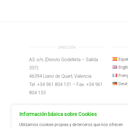
DIRECCIÓN
Espa
A3, s/n, (Desvío Godelleta – Salida
Engli
337)
Fran
46394 Llano de Quart, Valencia
Deut
Tel. +34 961 804 131 – Fax. +34 961
804 133
Horario:
Información básica sobre Cookies
09:00h – 14:00h
15:00h – 18:00h
Utilizamos cookies propias y de terceros que nos ofrecen