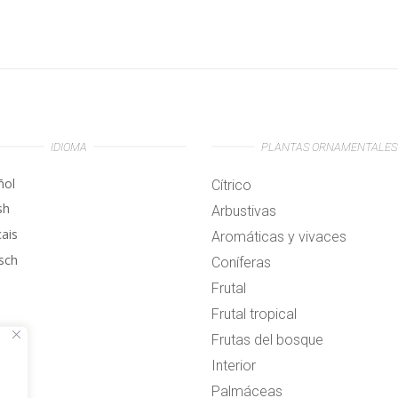
IDIOMA
PLANTAS ORNAMENTALES
ñol
Cítrico
sh
Arbustivas
çais
Aromáticas y vivaces
sch
Coníferas
Frutal
Frutal tropical
Frutas del bosque
Interior
Palmáceas