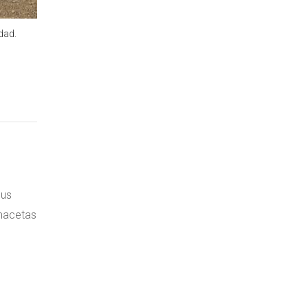
dad.
sus
 macetas