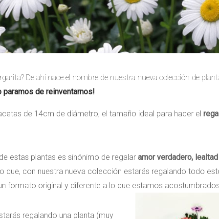
rgarita? De ahí nace el nombre de nuestra nueva colección de plant
o paramos de reinventarnos!
etas de 14cm de diámetro, el tamaño ideal para hacer el
rega
de estas plantas es sinónimo de regalar
amor verdadero, lealtad
 lo que, con nuestra nueva colección estarás regalando todo est
un formato original y diferente a lo que estamos acostumbrados
starás regalando una planta (muy