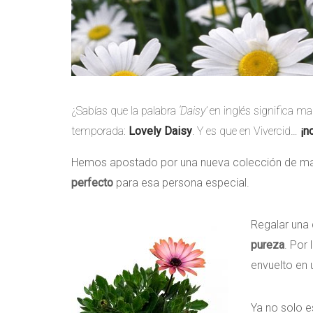
¿Sabías que la palabra
‘Daisy’
en inglés significa ma
temporada:
Lovely
Daisy
. Y es que en Vivercid…
¡n
Hemos apostado por una nueva colección de mac
perfecto
para esa persona especial.
Regalar una 
pureza
. Por
envuelto en 
Ya no solo e