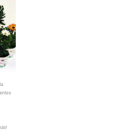
la
sentes
más!