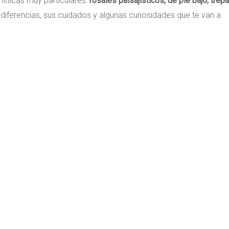
rísticas muy particulares:
rosales paisajísticos, de pie bajo, trep
 diferencias, sus cuidados y algunas curiosidades que te van a