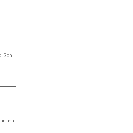
s. Son
zan una