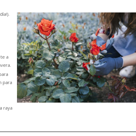
ía!).
nte a
avera.
para
n para
a raya