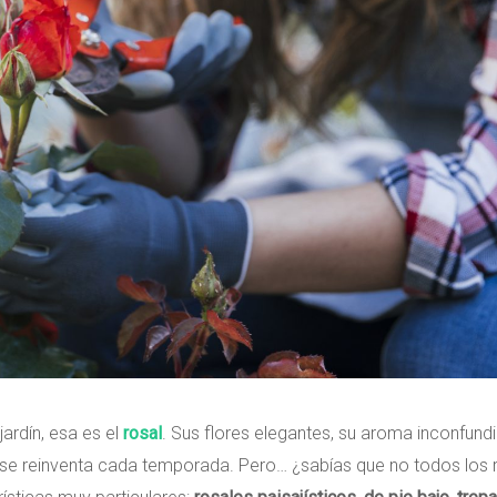
ardín, esa es el
rosal
. Sus flores elegantes, su aroma inconfundi
 se reinventa cada temporada. Pero… ¿sabías que no todos los 