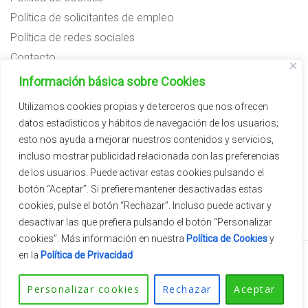
Política de solicitantes de empleo
Política de redes sociales
Contacto
Preguntas frecuentes
Información básica sobre Cookies
Aviso legal
Utilizamos cookies propias y de terceros que nos ofrecen
datos estadísticos y hábitos de navegación de los usuarios;
Subvenciones
esto nos ayuda a mejorar nuestros contenidos y servicios,
incluso mostrar publicidad relacionada con las preferencias
de los usuarios. Puede activar estas cookies pulsando el
botón “Aceptar”. Si prefiere mantener desactivadas estas
cookies, pulse el botón “Rechazar”. Incluso puede activar y
desactivar las que prefiera pulsando el botón “Personalizar
cookies”. Más información en nuestra
Política de Cookies
y
en la
Política de Privacidad
2026 © Vivercid.
Tema de
SiteOrigin
Personalizar cookies
Rechazar
Aceptar