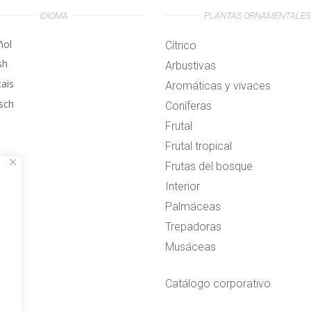
IDIOMA
PLANTAS ORNAMENTALES
ñol
Cítrico
sh
Arbustivas
çais
Aromáticas y vivaces
sch
Coníferas
Frutal
Frutal tropical
Frutas del bosque
Interior
Palmáceas
Trepadoras
Musáceas
Catálogo corporativo