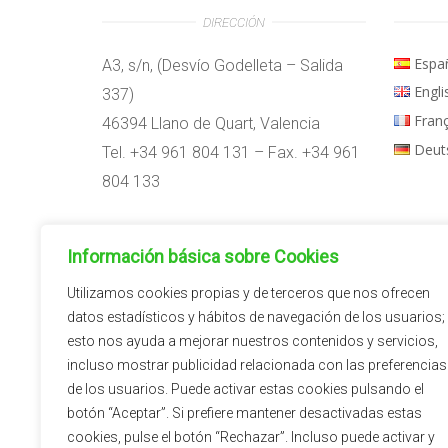
DIRECCIÓN
Espa
A3, s/n, (Desvío Godelleta – Salida
Engli
337)
Fran
46394 Llano de Quart, Valencia
Deut
Tel. +34 961 804 131 – Fax. +34 961
804 133
Horario:
Información básica sobre Cookies
09:00h – 14:00h
15:00h – 18:00h
Utilizamos cookies propias y de terceros que nos ofrecen
datos estadísticos y hábitos de navegación de los usuarios;
esto nos ayuda a mejorar nuestros contenidos y servicios,
incluso mostrar publicidad relacionada con las preferencias
de los usuarios. Puede activar estas cookies pulsando el
botón “Aceptar”. Si prefiere mantener desactivadas estas
cookies, pulse el botón “Rechazar”. Incluso puede activar y