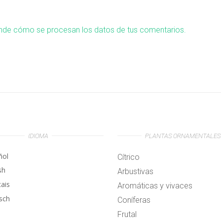
nde cómo se procesan los datos de tus comentarios.
IDIOMA
PLANTAS ORNAMENTALES
ñol
Cítrico
sh
Arbustivas
çais
Aromáticas y vivaces
sch
Coníferas
Frutal