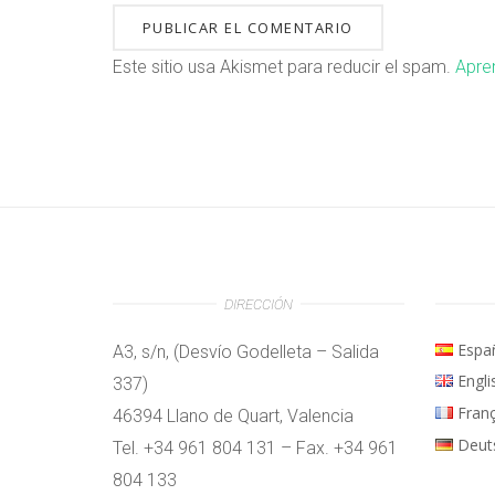
Este sitio usa Akismet para reducir el spam.
Apre
DIRECCIÓN
Espa
A3, s/n, (Desvío Godelleta – Salida
Engli
337)
Fran
46394 Llano de Quart, Valencia
Deut
Tel. +34 961 804 131 – Fax. +34 961
804 133