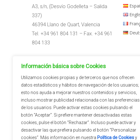
Espa
A3, s/n, (Desvío Godelleta – Salida
Engli
337)
Fran
46394 Llano de Quart, Valencia
Deut
Tel. +34 961 804 131 – Fax. +34 961
804 133
Horario:
Información básica sobre Cookies
09:00h – 14:00h
15:00h – 18:00h
Utilizamos cookies propias y de terceros que nos ofrecen
datos estadísticos y hábitos de navegación de los usuarios;
esto nos ayuda a mejorar nuestros contenidos y servicios,
incluso mostrar publicidad relacionada con las preferencias
de los usuarios. Puede activar estas cookies pulsando el
botón “Aceptar”. Si prefiere mantener desactivadas estas
cookies, pulse el botón “Rechazar”. Incluso puede activar y
desactivar las que prefiera pulsando el botón “Personalizar
cookies”. Más información en nuestra
Política de Cookies
y