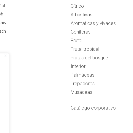
ñol
Cítrico
sh
Arbustivas
çais
Aromáticas y vivaces
sch
Coníferas
Frutal
Frutal tropical
Frutas del bosque
Interior
Palmáceas
Trepadoras
Musáceas
Catálogo corporativo