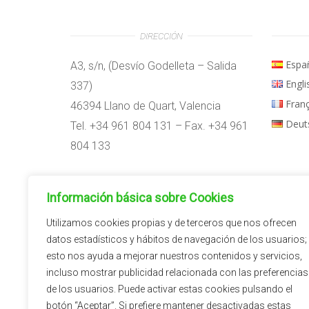
DIRECCIÓN
Espa
A3, s/n, (Desvío Godelleta – Salida
Engli
337)
Fran
46394 Llano de Quart, Valencia
Deut
Tel. +34 961 804 131 – Fax. +34 961
804 133
Horario:
Información básica sobre Cookies
09:00h – 14:00h
15:00h – 18:00h
Utilizamos cookies propias y de terceros que nos ofrecen
datos estadísticos y hábitos de navegación de los usuarios;
esto nos ayuda a mejorar nuestros contenidos y servicios,
incluso mostrar publicidad relacionada con las preferencias
de los usuarios. Puede activar estas cookies pulsando el
botón “Aceptar”. Si prefiere mantener desactivadas estas