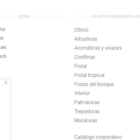
IDIOMA
PLANTAS ORNAMENTALES
ñol
Cítrico
sh
Arbustivas
çais
Aromáticas y vivaces
sch
Coníferas
Frutal
Frutal tropical
Frutas del bosque
Interior
Palmáceas
Trepadoras
Musáceas
Catálogo corporativo