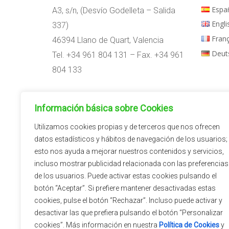
Espa
A3, s/n, (Desvío Godelleta – Salida
Engli
337)
Fran
46394 Llano de Quart, Valencia
Deut
Tel. +34 961 804 131 – Fax. +34 961
804 133
Horario:
Información básica sobre Cookies
09:00h – 14:00h
15:00h – 18:00h
Utilizamos cookies propias y de terceros que nos ofrecen
datos estadísticos y hábitos de navegación de los usuarios;
esto nos ayuda a mejorar nuestros contenidos y servicios,
incluso mostrar publicidad relacionada con las preferencias
de los usuarios. Puede activar estas cookies pulsando el
botón “Aceptar”. Si prefiere mantener desactivadas estas
cookies, pulse el botón “Rechazar”. Incluso puede activar y
desactivar las que prefiera pulsando el botón “Personalizar
cookies”. Más información en nuestra
Política de Cookies
y