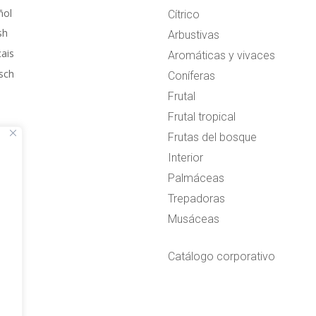
ñol
Cítrico
sh
Arbustivas
çais
Aromáticas y vivaces
sch
Coníferas
Frutal
Frutal tropical
Frutas del bosque
Interior
Palmáceas
Trepadoras
Musáceas
Catálogo corporativo