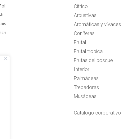
ñol
Cítrico
sh
Arbustivas
çais
Aromáticas y vivaces
sch
Coníferas
Frutal
Frutal tropical
Frutas del bosque
Interior
Palmáceas
Trepadoras
Musáceas
Catálogo corporativo