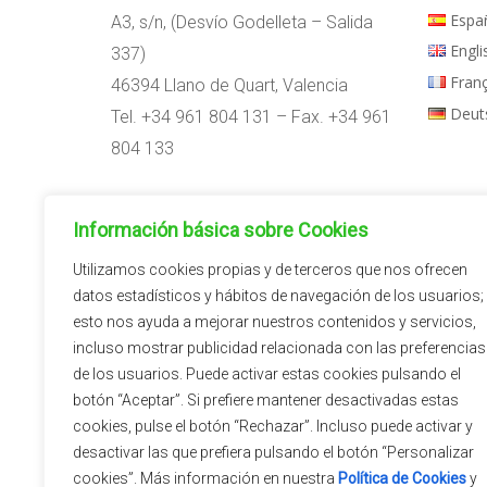
Espa
A3, s/n, (Desvío Godelleta – Salida
Engli
337)
Fran
46394 Llano de Quart, Valencia
Deut
Tel. +34 961 804 131 – Fax. +34 961
804 133
Horario:
Información básica sobre Cookies
09:00h – 14:00h
15:00h – 18:00h
Utilizamos cookies propias y de terceros que nos ofrecen
datos estadísticos y hábitos de navegación de los usuarios;
esto nos ayuda a mejorar nuestros contenidos y servicios,
incluso mostrar publicidad relacionada con las preferencias
de los usuarios. Puede activar estas cookies pulsando el
botón “Aceptar”. Si prefiere mantener desactivadas estas
cookies, pulse el botón “Rechazar”. Incluso puede activar y
desactivar las que prefiera pulsando el botón “Personalizar
cookies”. Más información en nuestra
Política de Cookies
y