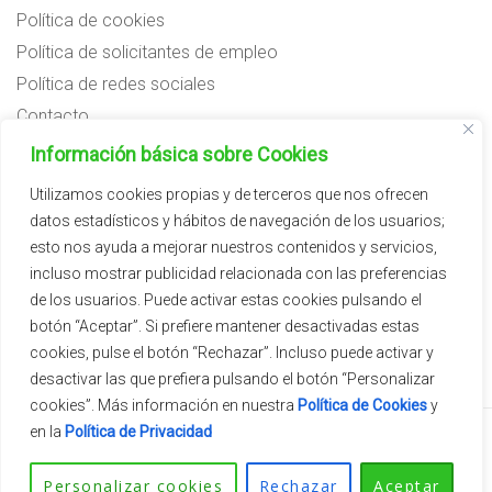
Política de cookies
Política de solicitantes de empleo
Política de redes sociales
Contacto
Preguntas frecuentes
Información básica sobre Cookies
Aviso legal
Utilizamos cookies propias y de terceros que nos ofrecen
datos estadísticos y hábitos de navegación de los usuarios;
Subvenciones
esto nos ayuda a mejorar nuestros contenidos y servicios,
incluso mostrar publicidad relacionada con las preferencias
de los usuarios. Puede activar estas cookies pulsando el
botón “Aceptar”. Si prefiere mantener desactivadas estas
cookies, pulse el botón “Rechazar”. Incluso puede activar y
desactivar las que prefiera pulsando el botón “Personalizar
cookies”. Más información en nuestra
Política de Cookies
y
en la
Política de Privacidad
2026 © Vivercid.
Tema de
SiteOrigin
Personalizar cookies
Rechazar
Aceptar