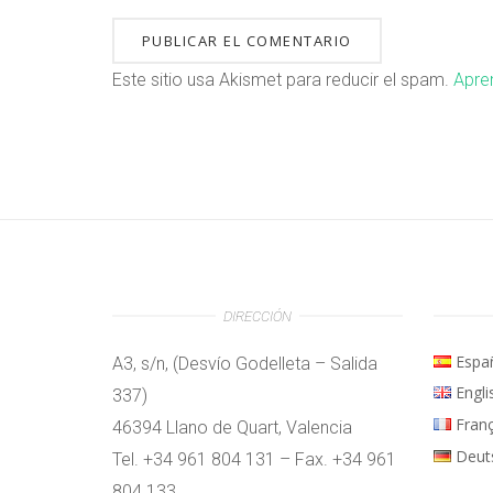
Este sitio usa Akismet para reducir el spam.
Apre
DIRECCIÓN
Espa
A3, s/n, (Desvío Godelleta – Salida
Engli
337)
Fran
46394 Llano de Quart, Valencia
Deut
Tel. +34 961 804 131 – Fax. +34 961
804 133