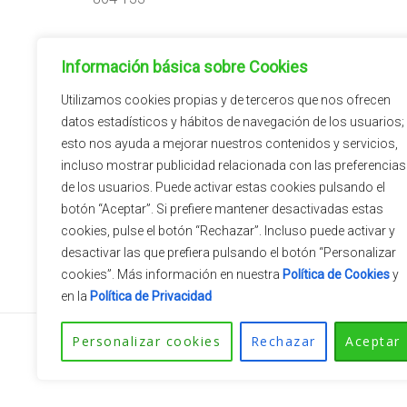
Horario:
Información básica sobre Cookies
09:00h – 14:00h
15:00h – 18:00h
Utilizamos cookies propias y de terceros que nos ofrecen
datos estadísticos y hábitos de navegación de los usuarios;
esto nos ayuda a mejorar nuestros contenidos y servicios,
incluso mostrar publicidad relacionada con las preferencias
de los usuarios. Puede activar estas cookies pulsando el
botón “Aceptar”. Si prefiere mantener desactivadas estas
cookies, pulse el botón “Rechazar”. Incluso puede activar y
desactivar las que prefiera pulsando el botón “Personalizar
cookies”. Más información en nuestra
Política de Cookies
y
en la
Política de Privacidad
Personalizar cookies
Rechazar
Aceptar