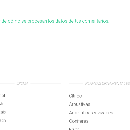
nde cómo se procesan los datos de tus comentarios.
IDIOMA
PLANTAS ORNAMENTALES
ñol
Cítrico
sh
Arbustivas
çais
Aromáticas y vivaces
sch
Coníferas
Frutal