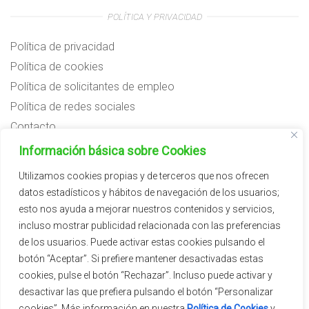
POLÍTICA Y PRIVACIDAD
Política de privacidad
Política de cookies
Política de solicitantes de empleo
Política de redes sociales
Contacto
Preguntas frecuentes
Información básica sobre Cookies
Aviso legal
Utilizamos cookies propias y de terceros que nos ofrecen
datos estadísticos y hábitos de navegación de los usuarios;
Subvenciones
esto nos ayuda a mejorar nuestros contenidos y servicios,
incluso mostrar publicidad relacionada con las preferencias
de los usuarios. Puede activar estas cookies pulsando el
botón “Aceptar”. Si prefiere mantener desactivadas estas
cookies, pulse el botón “Rechazar”. Incluso puede activar y
desactivar las que prefiera pulsando el botón “Personalizar
cookies”. Más información en nuestra
Política de Cookies
y