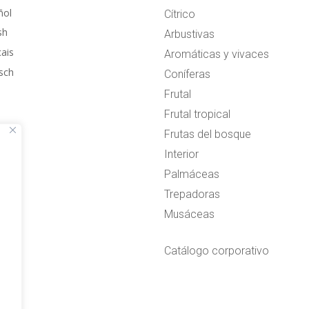
ñol
Cítrico
sh
Arbustivas
çais
Aromáticas y vivaces
sch
Coníferas
Frutal
Frutal tropical
Frutas del bosque
Interior
Palmáceas
Trepadoras
Musáceas
Catálogo corporativo