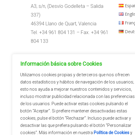
Espa
A3, s/n, (Desvío Godelleta – Salida
Engli
337)
Fran
46394 Llano de Quart, Valencia
Deut
Tel. +34 961 804 131 – Fax. +34 961
804 133
Horario:
Información básica sobre Cookies
09:00h – 14:00h
15:00h – 18:00h
Utilizamos cookies propias y de terceros que nos ofrecen
datos estadísticos y hábitos de navegación de los usuarios;
esto nos ayuda a mejorar nuestros contenidos y servicios,
incluso mostrar publicidad relacionada con las preferencias
de los usuarios. Puede activar estas cookies pulsando el
botón “Aceptar”. Si prefiere mantener desactivadas estas
cookies, pulse el botón “Rechazar”. Incluso puede activar y
desactivar las que prefiera pulsando el botón “Personalizar
cookies”. Más información en nuestra
Política de Cookies
y