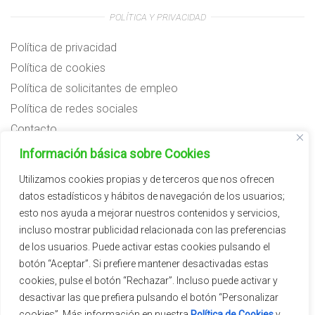
POLÍTICA Y PRIVACIDAD
Política de privacidad
Política de cookies
Política de solicitantes de empleo
Política de redes sociales
Contacto
Preguntas frecuentes
Información básica sobre Cookies
Aviso legal
Utilizamos cookies propias y de terceros que nos ofrecen
datos estadísticos y hábitos de navegación de los usuarios;
Subvenciones
esto nos ayuda a mejorar nuestros contenidos y servicios,
incluso mostrar publicidad relacionada con las preferencias
de los usuarios. Puede activar estas cookies pulsando el
botón “Aceptar”. Si prefiere mantener desactivadas estas
cookies, pulse el botón “Rechazar”. Incluso puede activar y
desactivar las que prefiera pulsando el botón “Personalizar
cookies”. Más información en nuestra
Política de Cookies
y