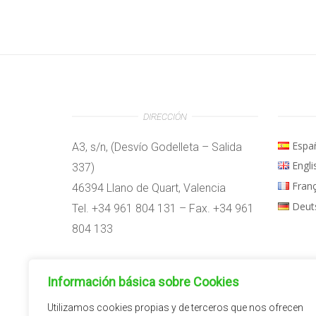
DIRECCIÓN
Espa
A3, s/n, (Desvío Godelleta – Salida
Engli
337)
Fran
46394 Llano de Quart, Valencia
Deut
Tel. +34 961 804 131 – Fax. +34 961
804 133
Horario:
Información básica sobre Cookies
09:00h – 14:00h
15:00h – 18:00h
Utilizamos cookies propias y de terceros que nos ofrecen