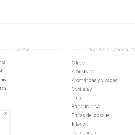
IDIOMA
PLANTAS ORNAMENTALES
ñol
Cítrico
sh
Arbustivas
çais
Aromáticas y vivaces
sch
Coníferas
Frutal
Frutal tropical
Frutas del bosque
Interior
Palmáceas