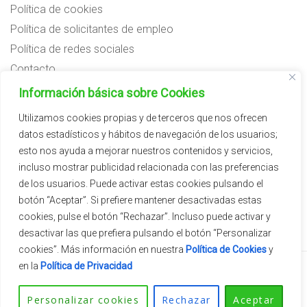
Política de cookies
Política de solicitantes de empleo
Política de redes sociales
Contacto
Preguntas frecuentes
Información básica sobre Cookies
Aviso legal
Utilizamos cookies propias y de terceros que nos ofrecen
datos estadísticos y hábitos de navegación de los usuarios;
Subvenciones
esto nos ayuda a mejorar nuestros contenidos y servicios,
incluso mostrar publicidad relacionada con las preferencias
de los usuarios. Puede activar estas cookies pulsando el
botón “Aceptar”. Si prefiere mantener desactivadas estas
cookies, pulse el botón “Rechazar”. Incluso puede activar y
desactivar las que prefiera pulsando el botón “Personalizar
cookies”. Más información en nuestra
Política de Cookies
y
en la
Política de Privacidad
2026 © Vivercid.
Tema de
SiteOrigin
Personalizar cookies
Rechazar
Aceptar