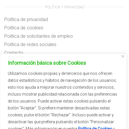
POLÍTICA Y PRIVACIDAD
Política de privacidad
Política de cookies
Política de solicitantes de empleo
Política de redes sociales
Contacto
Preguntas frecuentes
Información básica sobre Cookies
Aviso legal
Utilizamos cookies propias y de terceros que nos ofrecen
datos estadísticos y hábitos de navegación de los usuarios;
Subvenciones
esto nos ayuda a mejorar nuestros contenidos y servicios,
incluso mostrar publicidad relacionada con las preferencias
de los usuarios. Puede activar estas cookies pulsando el
botón “Aceptar”. Si prefiere mantener desactivadas estas
cookies, pulse el botón “Rechazar”. Incluso puede activar y
desactivar las que prefiera pulsando el botón “Personalizar
cookies”. Más información en nuestra
Política de Cookies
y